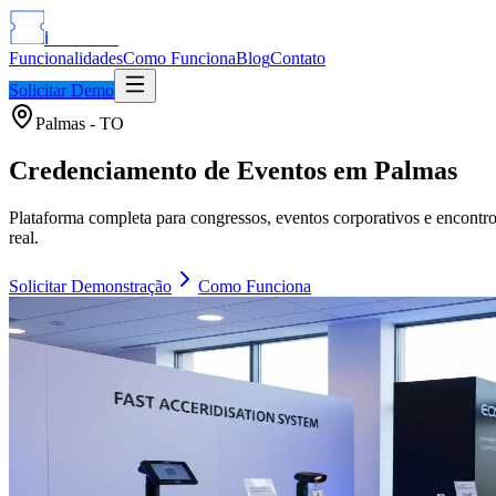
i
Events
Funcionalidades
Como Funciona
Blog
Contato
Solicitar Demo
Palmas - TO
Credenciamento de Eventos em
Palmas
Plataforma completa para congressos, eventos corporativos e encontr
real.
Solicitar Demonstração
Como Funciona