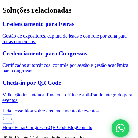
Soluções relacionadas
Credenciamento para Feiras
Gestão de expositores, captura de leads e controle por zona para
feiras comerciais.
Credenciamento para Congressos
Certificados automáticos, controle por sessão e gestão acadêmica
para congressos.
Check-in por QR Code
Validação instantânea, funciona offline e anti-fraude integrado para
eventos.
Leia nosso blog sobre credenciamento de eventos
i
Events
Home
Feiras
Congressos
QR Code
Blog
Contato
2025 iEvents. Todos os direitos reservados.